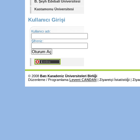
B. Şeyh Edebali Üniversitesi
Kastamonu Üniversitesi
Kullanıcı Girişi
Kullanıcı adı:
Şifreniz:
© 2008
Batı Karadeniz Üniversiteleri Birliği
Düzenleme / Programlama
Levent CANDAN
|
Ziyaretçi İstatistiği
|
Ziya