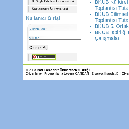
BKÜB Kültürel 
B. Şeyh Edebali Üniversitesi
Toplantısı Tuta
Kastamonu Üniversitesi
BKÜB Bilimsel 
Kullanıcı Girişi
Toplantısı Tut
BKÜB 5. Ortak 
Kullanıcı adı:
BKÜB İşbirliği
Çalışmalar
Şifreniz:
© 2008
Batı Karadeniz Üniversiteleri Birliği
Düzenleme / Programlama
Levent CANDAN
|
Ziyaretçi İstatistiği
|
Ziya