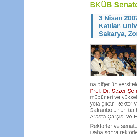
BKÜB Senatol
3 Nisan 200
Katılan Üniv
Sakarya, Z
na diğer üniversite
Prof. Dr. Sezer Ş
müdürleri ve yüksek
yola çıkan Rektör ve
Safranbolu'nun tari
Arasta Çarşısı ve 
Rektörler ve senatörl
Daha sonra rektörle