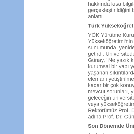
hakkında kısa bilgil
gerçekleştirildiğini 
anlattı.
Türk Yükseköğreti
YÖK Yürütme Kurul
Yükseköğretimi'nin
sunumunda, yeniden
getirdi. Üniversited
Günay, "Ne yazık k
kurumsal bir yapı y
yaşanan sıkıntılard
elemanı yetiştirilm
kadar bir çok konu
mevcut sorunları, yü
geleceğin üniversit
veya yükseköğretimd
Rektörümüz Prof. Dr
adına Prof. Dr. Gün
Son Dönemde Ünive