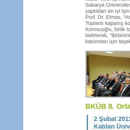
Sakarya Üniversites
yaptıkları en iyi iş
Prof. Dr. Elmas, "A
Toplantı kapanış k
Komsuoğlu, birlik 
belirterek, "Birbir
katılımları için teş
BKÜB 8. Orta
2 Şubat 201
Katılan Üniv