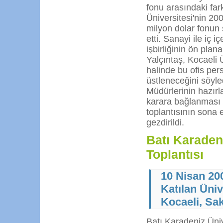
fonu arasındaki fa
Üniversitesi'nin 20
milyon dolar fonun 
etti. Sanayi ile iç 
işbirliğinin ön pla
Yalçıntaş, Kocaeli Ü
halinde bu ofis per
üstleneceğini söyle
Müdürlerinin hazırl
karara bağlanması 
toplantısının sona 
gezdirildi.
Batı Karadeni
Toplantısı
10 Nisan 20
Katılan Üniv
Kocaeli, Sa
Batı Karadeniz Üniv