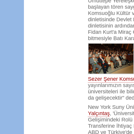
Umuttepe Yereleşke
başlayan tören saygı
Komsuoğlu Kültür v
dinletisinde Devlet
dinletisinin ardınd
Fidan Kurt'a Miraç Ç
bitmesiyle Batı Kar
Sezer Şener Koms
yayınlarımızın sayıs
üniversiteleri ile bi
da gelişecektir" ded
New York Suny Üniv
Yalçıntaş
, 'Ünivers
Gelişimindeki Rolü 
Transferine İhtiyaç
ABD ve Türkiye'de k