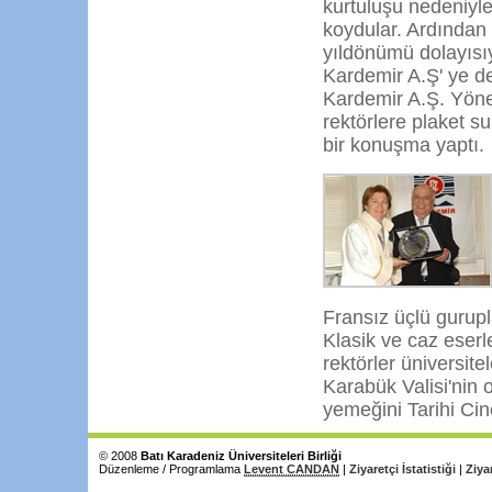
kurtuluşu nedeniyle
koydular. Ardından 
yıldönümü dolayısıy
Kardemir A.Ş' ye d
Kardemir A.Ş. Yönet
rektörlere plaket 
bir konuşma yaptı.
Fransız üçlü gurupla
Klasik ve caz eserl
rektörler üniversite
Karabük Valisi'nin 
yemeğini Tarihi Cin
© 2008
Batı Karadeniz Üniversiteleri Birliği
Düzenleme / Programlama
Levent CANDAN
|
Ziyaretçi İstatistiği
|
Ziya