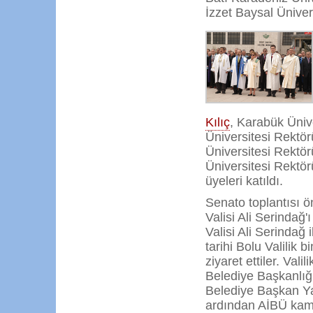
İzzet Baysal Ünivers
Kılıç
, Karabük Üniv
Üniversitesi Rektö
Üniversitesi Rektö
Üniversitesi Rektö
üyeleri katıldı.
Senato toplantısı ö
Valisi Ali Serindağ'
Valisi Ali Serindağ 
tarihi Bolu Valilik 
ziyaret ettiler. Vali
Belediye Başkanlığ
Belediye Başkan Ya
ardından AİBÜ kam