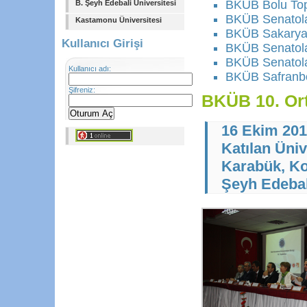
BKÜB Bolu Top
B. Şeyh Edebali Üniversitesi
BKÜB Senatolar
Kastamonu Üniversitesi
BKÜB Sakarya 
Kullanıcı Girişi
BKÜB Senatolar
BKÜB Senatolar
Kullanıcı adı:
BKÜB Safranbo
Şifreniz:
BKÜB 10. Ort
16 Ekim 20
Katılan Üniv
Karabük, Koc
Şeyh Edeba