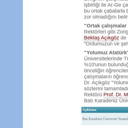
işbirliği ile Ar-Ge
bu ortak çabalarla 
zor olmadığını belirt
"Ortak çalışmalar
Rektörleri gibi Zo
Bektaş Açıkgöz
de b
"Ordumuzun ve şehit
"Yolumuz Atatürk
Üniversitelerinde 
%10'unun bulunduğu
önceliğin öğrencile
çalışmaların öğrenc
Dr. Açıkgöz "Yolumu
sözlerini tamamladı
Rektörü
Prof. Dr.
Batı Karadeniz Ünive
Açıklama
Batı Karadeniz Üniversite Senatola