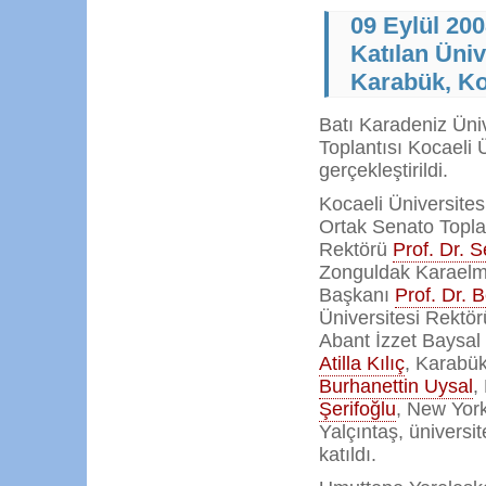
09 Eylül 20
Katılan Üniv
Karabük, Ko
Batı Karadeniz Ünive
Toplantısı Kocaeli 
gerçekleştirildi.
Kocaeli Üniversites
Ortak Senato Toplan
Rektörü
Prof. Dr. 
Zonguldak Karaelm
Başkanı
Prof. Dr. 
Üniversitesi Rektö
Abant İzzet Baysal
Atilla Kılıç
, Karabük
Burhanettin Uysal
,
Şerifoğlu
, New York
Yalçıntaş, üniversi
katıldı.