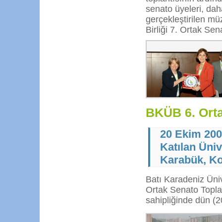
senato üyeleri, dah
gerçekleştirilen mü
Birliği 7. Ortak Sen
BKÜB 6. Orta
20 Ekim 20
Katılan Üniv
Karabük, Ko
Batı Karadeniz Ünive
Ortak Senato Topla
sahipliğinde dün (20