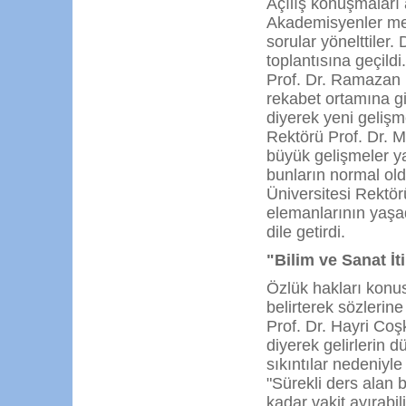
Açılış konuşmaları 
Akademisyenler mer
sorular yönelttiler.
toplantısına geçildi
Prof. Dr. Ramazan K
rekabet ortamına gi
diyerek yeni gelişm
Rektörü Prof. Dr. 
büyük gelişmeler y
bunların normal ol
Üniversitesi Rektör
elemanlarının yaşad
dile getirdi.
"Bilim ve Sanat İt
Özlük hakları konu
belirterek sözlerin
Prof. Dr. Hayri Coşk
diyerek gelirlerin 
sıkıntılar nedeniyle
"Sürekli ders alan b
kadar vakit ayırabil