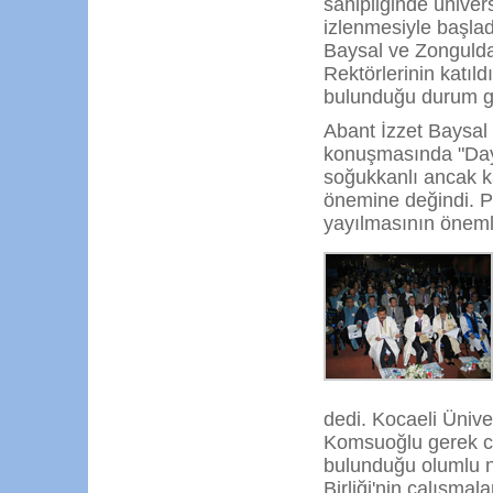
sahipliğinde üniversi
izlenmesiyle başlad
Baysal ve Zongulda
Rektörlerinin katıld
bulunduğu durum gü
Abant İzzet Baysal
konuşmasında "Dayan
soğukkanlı ancak ka
önemine değindi. P
yayılmasının önemli
dedi. Kocaeli Üniv
Komsuoğlu gerek co
bulunduğu olumlu no
Birliği'nin çalışma